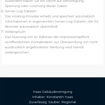
Außerdem haben Sie ein Recht auf Berichtigung,
Sperrung oder Löschung dieser Daten.
Server-Log-Dateien
Der Hosting-Provider erhebt und speichert automatisch
Informationen in sogenannten Server-Log-Dateien, die Ihr
Browser automatisch übermittelt.
Widerspruch
Der Nutzung von im Rahmen der Impressumspflicht
veröffentlichten Kontaktdaten zur Übersendung von nicht
ausdrücklich angeforderter Werbung wird hiermit
widersprochen.
Haas Gebäudereinigung
Inhaber: Konstantin Haas
Zuverlässig. Sauber. Regional.